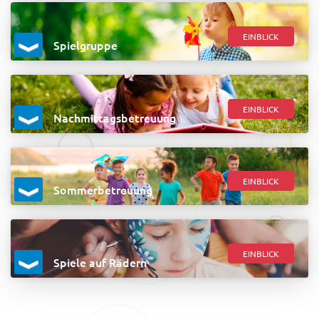
EINBLICK
Spielgruppe
EINBLICK
Nachmittagsbetreuung
EINBLICK
Sommerbetreuung
EINBLICK
Spiele auf Rädern