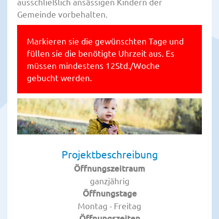
ausschließlich ansässigen Kindern der
Gemeinde vorbehalten.
Markieren sie die gewünschten Tage und
füllen sie die benötigte Uhrzeit aus. Es
müssen mindestens 12Std./Woche
gebucht werden.
Projektbeschreibung
Öffnungszeitraum
ganzjährig
Öffnungstage
Montag - Freitag
Öffnungszeiten