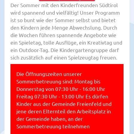
Der Sommer mit den Kinderfreunden Südtirol
wird spannend und vielfältig! Unser Programm
ist so bunt wie der Sommer selbst und bietet
den Kindern jede Menge Abwechslung. Durch
die Wochen führen spannende Angebote wie
ein Spieletag, tolle Ausflüge, ein Kreativtag und
ein Outdoor-Tag. Die Kindergartengruppe darf
sich zusätzlich auf einen Spielzeugtag freuen.
Die Öffnungszeiten unserer
Sommerbetreuung sind: Montag bis
Donnerstag von 07:30 Uhr - 16:00 Uhr
Freitag 07:30 Uhr - 13:00 Uhr Es dürfen
Kinder aus der Gemeinde Freienfeld und
jene deren Elternteil den Arbeitsplatz in
der Gemeinde haben, an der
Sommerbetreuung teilnehmen