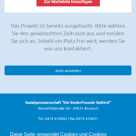
Zur Warteliste hinzufügen
Das Projekt ist bereits ausgebucht. Bitte wählen
Sie den gewünschten Zeitraum aus und melden
Sie sich an. Sobald ein Platz frei wird, werden Sie
von uns kontaktiert.
Jetzt anmelden
Sozialgenossenschaft "Die Kinderfreunde Südtirol"
Rienzfeldstraße 30 - 39031 Bruneck
Tel. 0474 410402 | Fax 0474 414031
info@kinderfreunde.it
Diese Seite verwendet Cookies und Cookies