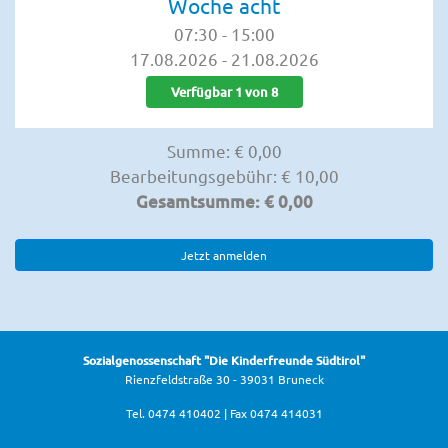
Woche acht
07:30
-
15:00
17.08.2026
-
21.08.2026
Verfügbar 1 von 8
Summe
: €
0,00
Bearbeitungsgebühr
: €
10,00
Gesamtsumme
: €
0,00
Jetzt anmelden
Sozialgenossenschaft "Die Kinderfreunde Südtirol"
Rienzfeldstraße 30 - 39031 Bruneck
Tel. 0474 410402 | Fax 0474 414031
info@kinderfreunde.it